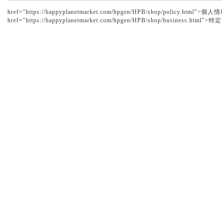
href="https://happyplanetmarket.com/hpgen/HPB/shop/policy.h
href="https://happyplanetmarket.com/hpgen/HPB/shop/business.