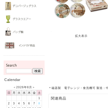
拡大表示
Calendar
＜
2026年8月
＞
＊磁器製 電子レンジ・食洗機可 製造：
日
月
火
水
木
金
土
関連商品
1
2
3
4
5
6
7
8