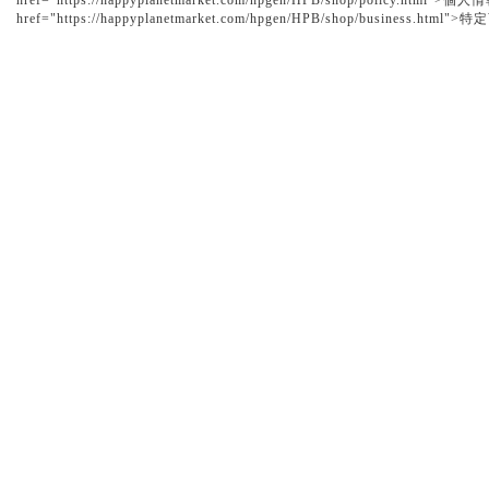
href="https://happyplanetmarket.com/hpgen/HPB/shop/policy.h
href="https://happyplanetmarket.com/hpgen/HPB/shop/business.