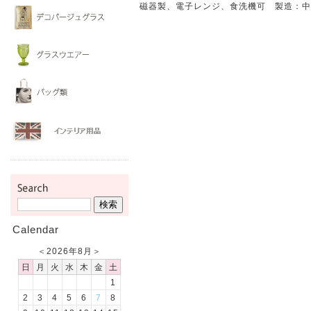
磁器製、電子レンジ、食洗機可 製造：中
Calendar
＜
2026年8月
＞
日
月
火
水
木
金
土
1
2
3
4
5
6
7
8