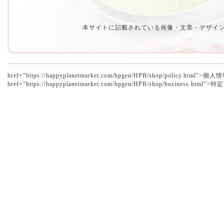
本サイトに記載されている画像・文章・デザイ
href="https://happyplanetmarket.com/hpgen/HPB/shop/policy.h
href="https://happyplanetmarket.com/hpgen/HPB/shop/business.