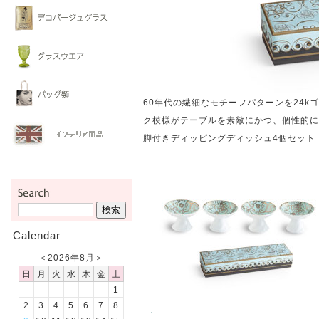
60年代の繊細なモチーフパターンを24
ク模様がテーブルを素敵にかつ、個性的に
脚付きディッピングディッシュ4個セット 
Calendar
＜
2026年8月
＞
日
月
火
水
木
金
土
1
2
3
4
5
6
7
8