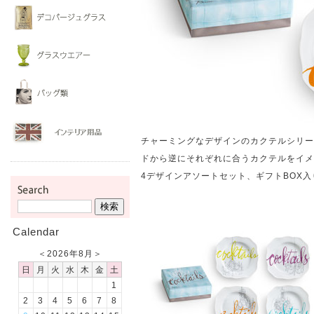
チャーミングなデザインのカクテルシリー
ドから逆にそれぞれに合うカクテルをイメ
4デザインアソートセット、ギフトBOX入
Calendar
＜
2026年8月
＞
日
月
火
水
木
金
土
1
2
3
4
5
6
7
8