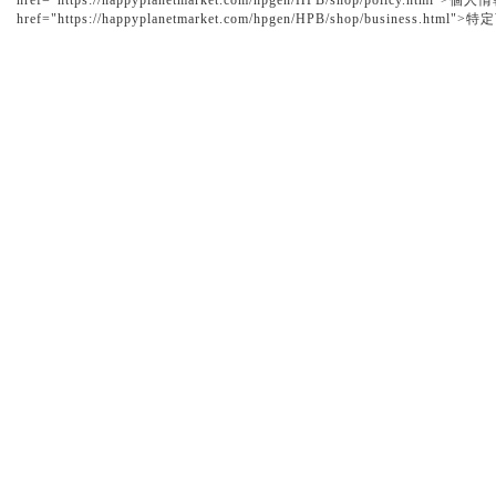
href="https://happyplanetmarket.com/hpgen/HPB/shop/policy.h
href="https://happyplanetmarket.com/hpgen/HPB/shop/business.