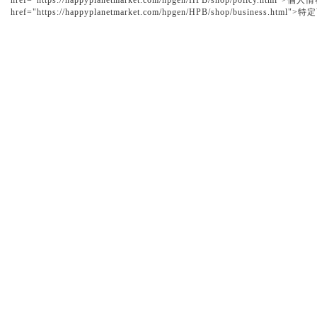
href="https://happyplanetmarket.com/hpgen/HPB/shop/policy.h
href="https://happyplanetmarket.com/hpgen/HPB/shop/business.