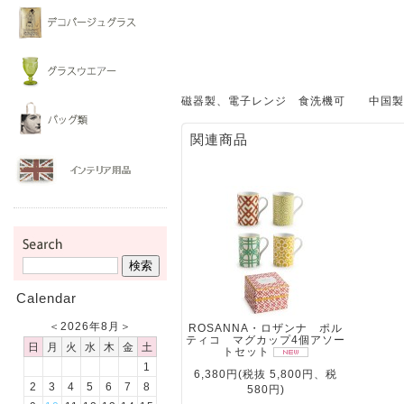
磁器製、電子レンジ 食洗機可 中国製
関連商品
Calendar
＜
2026年8月
＞
ROSANNA・ロザンナ ポル
ティコ マグカップ4個アソー
日
月
火
水
木
金
土
トセット
1
6,380円(税抜 5,800円、税
2
3
4
5
6
7
8
580円)