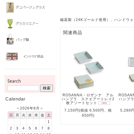
磁器製（24Kゴールド使用）、ハンドウ
関連商品
ROSANNA・ロザンナ アル
ROSA
Calendar
ハンブラ スクエアートレイ2
ハンブ
枚アソートセット
＜
2026年8月
＞
7,150円(税抜 6,500円、税
5,280
日
月
火
水
木
金
土
650円)
1
2
3
4
5
6
7
8