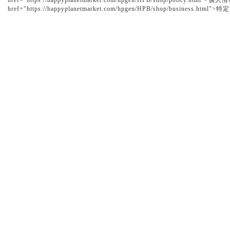
href="https://happyplanetmarket.com/hpgen/HPB/shop/policy.h
href="https://happyplanetmarket.com/hpgen/HPB/shop/business.